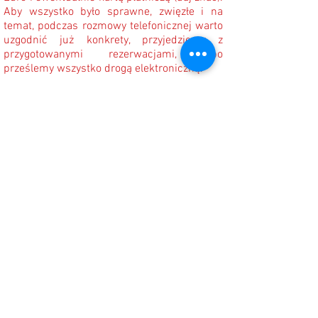
Aby wszystko było sprawne, zwięzłe i na
temat, podczas rozmowy telefonicznej warto
uzgodnić już konkrety, przyjedziemy z
przygotowanymi rezerwacjami, albo
prześlemy wszystko drogą elektroniczną.
Można oczywiście skorzystać też z
formularza powyżej, po wysłaniu informacji
potwierdzimy termin i godzinę telefonicznie.
*Uwaga!
Możemy dojechać do
zakwaterowania znajdującego się po naszej
stronie wyspy tj. po stronie południowej
Teneryfy
- do hoteli ze stref np. Los
Cristianos- Costa Adeje - Playa de las
Americas - La Caleta - Callao Salvaje - Playa
Paraiso - Los Gigantes - Puerto Santiago -
Alcala oraz Golf del Sur.
Obsługę strefy północnej Puerto de la Cruz
oraz Las Caletillas - Candelaria, możemy
zapewnić tylko na odległość
i najlepiej na