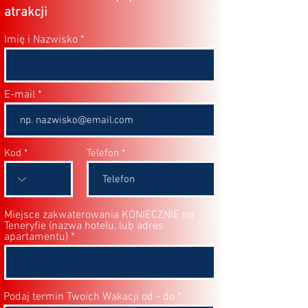
atrakcji
Imię i Nazwisko
E-mail
Kod
Telefon
Miejsce zakwaterowania KONIECZNIE na
Teneryfie (nazwa hotelu, lub adres
apartamentu)
Podaj termin Twoich Wakacji od - do