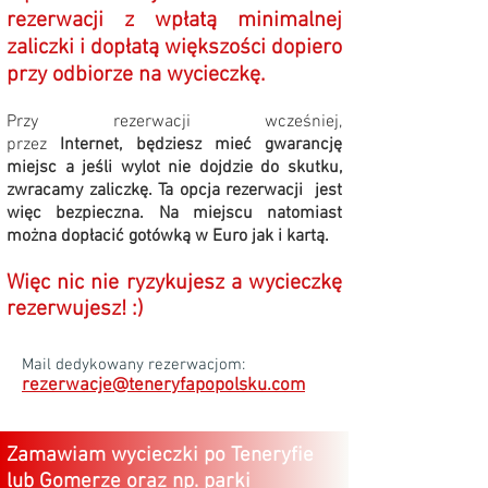
rezerwacji z wpłatą minimalnej
zaliczki i dopłatą większości
dopiero
przy odbiorze na wycieczkę.
Przy rezerwacji wcześniej,
przez
Internet,
będziesz mieć gwarancję
miejsc a jeśli wylot nie dojdzie do skutku,
zwracamy zaliczkę. Ta opcja rezerwacji jest
więc bezpieczna. Na miejscu natomiast
można dopłacić gotówką w Euro jak i kartą.
Więc nic nie ryzykujesz a wycieczkę
rezerwujesz! :)
Mail dedykowany rezerwacjom:
rezerwacje@teneryfapopolsku.com
Zamawiam wycieczki po Teneryfie
lub Gomerze oraz np. parki