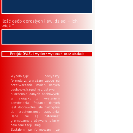
Ilość osób dorosłych i ew. dzieci + ich
wiek
Przejdź DALEJ i wybierz wycieczki oraz atrakcje
Wypełniając powyższy
formularz, wyrażam zgodę na
przetwarzanie moich danych
osobowych zgodnie z ustawą
o ochronie danych osobowych,
w związku z wysłaniem
zamówienia. Podanie danych
jest dobrowolne, ale niezbędne
do przetworzenia zapytania.
Dane nie są natomiast
gromadzone a używane tylko w
celu realizacji usługi.
Zostałem poinformowany, że