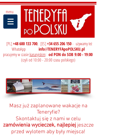
menu
[PL]
+48
600 133 700
, [ES]
+34 655 206 150
- używamy też
WhatsApp
info
@
TENERYFApoPOLSKU.pl
pracujemy w c
zasie
kanaryjskim
:
od PON do SOB
9:00 - 19:00
(c
zyli od 10:00 - 20:00 czasu polskiego)
Masz już zaplanowane wakacje na
Teneryfie?
Skontaktuj się z nami w celu
zamówienia wycieczek, najlepiej
jeszcze
przed wylotem aby były miejsca!