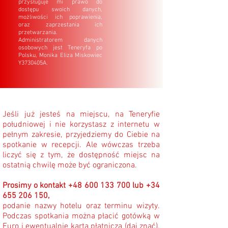
przysługuje mi prawo do
dostępu swoich danych,
możliwości ich poprawienia,
oraz zaprzestania ich
przetwarzania.
Administratorem danych
osobowych jest Teneryfa po
Polsku, Monika Eliza Miskowiec
Y3730405A.
Jeśli już jesteś na miejscu, na Teneryfie
południowej i nie korzystasz z internetu w
pełnym zakresie, przyjedziemy do Ciebie na
spotkanie w recepcji. Ale wówczas trzeba
liczyć się z tym, że dostępność miejsc na
ostatnią chwilę może być ograniczona.
Prosimy o kontakt
+48 600 133 700
lub
+34
655 206 150
,
podanie nazwy hotelu oraz terminu wizyty.
Podczas spotkania można płacić gotówką w
Euro i ewentualnie kartą płatniczą (daj znać).