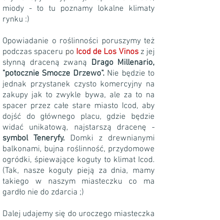
miody - to tu poznamy lokalne klimaty
rynku :)
Opowiadanie o roślinności poruszymy też
podczas spaceru
po
Icod de Los Vinos
z jej
słynną draceną zwaną
Drago Millenario,
"potocznie Smocze Drzewo".
Nie będzie to
jednak przystanek
czysto komercyjny na
zakupy jak to zwykle bywa, ale za to na
spacer przez całe stare miasto Icod, aby
dojść do głównego placu, gdzie będzie
widać unikatową, najstarszą dracenę -
symbol Teneryfy.
Domki z drewnianymi
balkonami, bujna roślinność, przydomowe
ogródki, śpiewające koguty to klimat Icod.
(Tak, nasze koguty pieją za dnia, mamy
takiego w naszym miasteczku co ma
gardło nie do zdarcia ;)
Dalej udajemy się do uroczego miasteczka