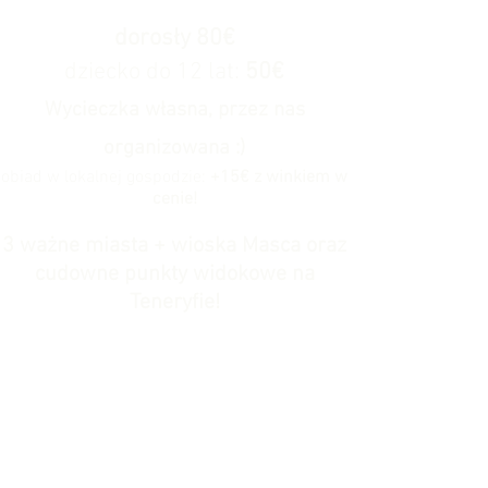
dorosły 80€
dziecko do 12 lat:
50
€
Wycieczka własna, przez nas
organizowana :)
obiad w lokalnej gospodzie:
+15
€ z winkiem w
cenie!
3 ważne miasta + wioska Masca oraz
cudowne punkty widokowe
na
Teneryfie!
Dzień realizacji
-
WTOREK
wycieczka objazdowa po Teneryfie
z polskim przewodnikiem