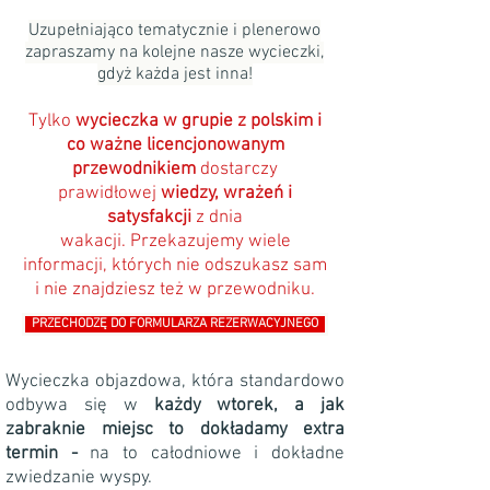
Uzupełniająco tematycznie i plenerowo
zapraszamy na kolejne nasze wycieczki,
gdyż każda jest inna!
Tylko
wycieczka w grupie z polskim i
co ważne licencjonowanym
przewodnikiem
dostarczy
prawidłowej
wiedzy, wrażeń i
satysfakcji
z dnia
wakacji.
Przekazujemy wiele
informacji, których
nie odszukasz sam
i nie znajdziesz też w przewodniku.
PRZECHODZĘ DO FORMULARZA REZERWACYJNEGO
Wycieczka objazdowa, która standardowo
odbywa się w
każdy wtorek, a jak
zabraknie miejsc to dokładamy extra
termin -
na
to
całodniowe i dokładne
zwiedzanie wyspy.