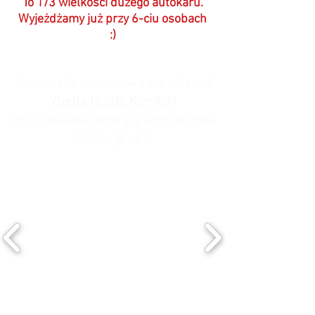
To 1/3 wielkości dużego autokaru.
Wyjeżdżamy już przy 6-ciu osobach
:)
Wycieczka objazdowa po polsku!
Vuelta la Isla Komfort
czyli Dookoła Teneryfy, komfortowa
trasa i grupa!