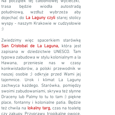
Na początek tej całodniowej wycieczki,
trasa będzie wiodła autostradą
południową, wzdłuż wybrzeża aby
dojechać do
La Laguny czyli
starej stolicy
wyspy - naszym Krakowie w cudzysłowie
:)
Zwiedzimy więc spacerkiem starówkę
San Cristobal de
La Laguna,
która jest
zapisana w dziedzictwie UNESCO. Tam
typowa zabudowa w stylu kolonialnym a la
Hawana, przeniesie nas w czasy
konkwistadorów, a polski przewodnik w
naszej osobie ;) odkryje przed Wami jej
tajemnice. Urok i klimat La Laguny
zachwyca każdego. Starówka, pomiędzy
swoimi zabudowaniami, skrywa też słynne
Draceny lub Palmy to tu to tam :) piękne
place, fontanny i kolonialne patia.
Będzie
też chwila na
lokalny targ,
czas na toaletę
czy zakupy. Przyprawy, tropikalne owoce,