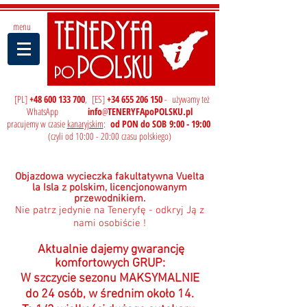
menu
[PL]
+48
600 133 700
, [ES]
+34 655 206 150
- używamy też
WhatsApp
info
@
TENERYFApoPOLSKU.pl
pracujemy w c
zasie
kanaryjskim
:
od PON do SOB
9:00 - 19:00
(c
zyli od 10:00 - 20:00 czasu polskiego)
Objazdowa wycieczka fakultatywna Vuelta
la Isla z polskim, licencjonowanym
przewodnikiem.
Nie patrz jedynie na Teneryfę - odkryj Ją z
nami osobiście !
Aktualnie
dajemy gwarancję
komfortowych GRU
P:
W szczycie sezonu MAKSYMALNIE
do 24 osób, w średnim około 14.