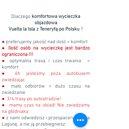
Dlaczego
komfortowa wycieczka
objazdowa
Vuelta la Isla z Teneryfą po Polsku
?
●
preferujemy jakość nad ilość = komfort
●
Ilość osób na wycieczkę jest bardzo
ograniczona !!!
●
optymalna trasa i czas trwania =
komfort
● 6h jesteśmy poza autobusem
zwiedzając
●
mało odbiorów = dużo czasu na
zwiedzanie
● 3/4 trasy po autostradzie!
● mamy czas na obiad! Nie zwiedzamy
na głodniaka
●
z nami odwiedzisz i przespacerujesz La
Lagunę, a nie ją przebiegniesz